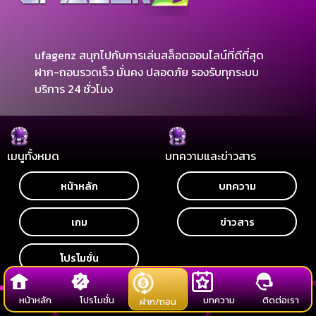
ufagenz
สนุกไปกับการเล่นสล็อตออนไลน์ที่ดีที่สุด
ฝาก-ถอนรวดเร็ว มั่นคง ปลอดภัย รองรับทุกระบบ
บริการ 24 ชั่วโมง
เมนูทั้งหมด
บทความและข่าวสาร
หน้าหลัก
บทความ
เกม
ข่าวสาร
โปรโมชั่น
Copyright 2026 © สล็อต ufagenz คาสิโนออนไลน์ ครบจบใน
หน้าหลัก
โปรโมชั่น
บทความ
ติดต่อเรา
เว็บเดียว
ฝาก/ถอน